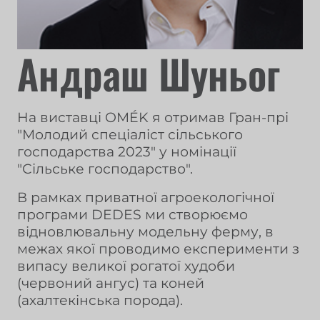
Андраш Шуньог
На виставці OMÉK я отримав Гран-прі
"Молодий спеціаліст сільського
господарства 2023" у номінації
"Сільське господарство".
В рамках приватної агроекологічної
програми DEDES ми створюємо
відновлювальну модельну ферму, в
межах якої проводимо експерименти з
випасу великої рогатої худоби
(червоний ангус) та коней
(ахалтекінська порода).