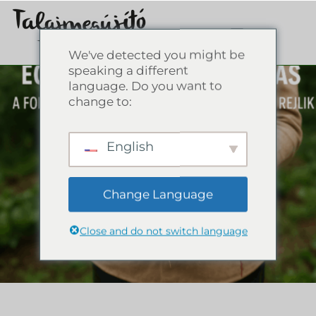
We've detected you might be
speaking a different
language. Do you want to
change to:
English
Change Language
Close and do not switch language