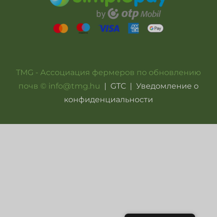
TMG - Ассоциация фермеров по обновлению
почв © info@tmg.hu
|
GTC
|
Уведомление о
конфиденциальности