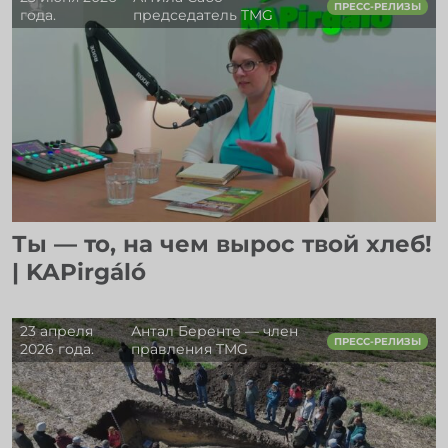
ПРЕСС-РЕЛИЗЫ
года.
председатель TMG
Ты — то, на чем вырос твой хлеб!
| KAPirgáló
23 апреля
Антал Беренте — член
ПРЕСС-РЕЛИЗЫ
2026 года.
правления TMG