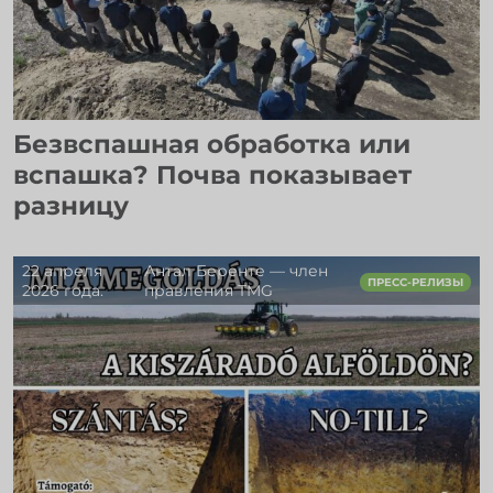
Безвспашная обработка или
вспашка? Почва показывает
разницу
22 апреля
Антал Беренте — член
ПРЕСС-РЕЛИЗЫ
2026 года.
правления TMG