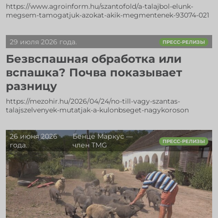
https://www.agroinform.hu/szantofold/a-talajbol-elunk-
megsem-tamogatjuk-azokat-akik-megmentenek-93074-021
29 июля 2026 года.
ПРЕСС-РЕЛИЗЫ
Безвспашная обработка или
вспашка? Почва показывает
разницу
https://mezohir.hu/2026/04/24/no-till-vagy-szantas-
talajszelvenyek-mutatjak-a-kulonbseget-nagykoroson
26 июня 2026
Бенце Маркус —
ПРЕСС-РЕЛИЗЫ
года.
член TMG