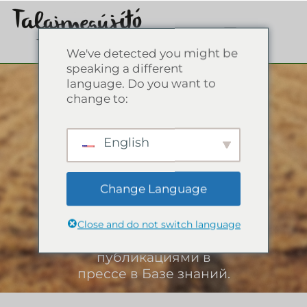
We've detected you might be
speaking a different
Пресс-релизы
language. Do you want to
change to:
Ознакомьтесь с
записями в нашем
English
блоге, глоссарием,
мероприятиями, на
Change Language
которых была
представлена
Ассоциация, и
Close and do not switch language
нашими
публикациями в
прессе в Базе знаний.