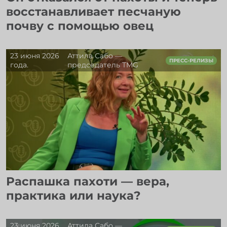
восстанавливает песчаную
почву с помощью овец
23 июня 2026
Аттила Сабо —
ПРЕСС-РЕЛИЗЫ
года.
председатель TMG
Распашка пахоти — вера,
практика или наука?
23 июня 2026
Аттила Сабо —