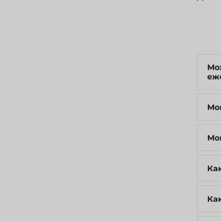
Мо
еж
Мо
Мо
Ка
Ка