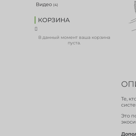
Видео
(4)
КОРЗИНА
В данный момент ваша корзина
пуста.
ОП
Те, к
систе
Это п
экоси
Допо