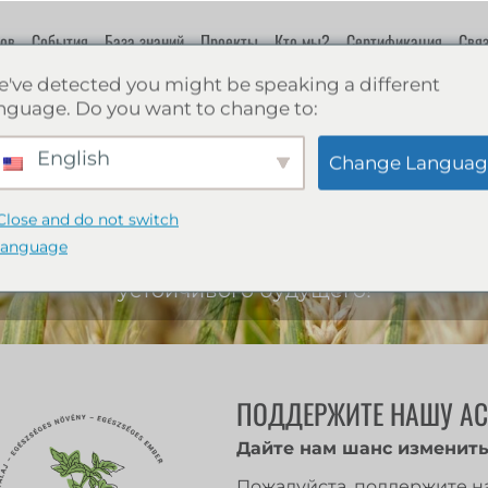
ов
События
База знаний
Проекты
Кто мы?
Сертификация
Связ
've detected you might be speaking a different
nguage. Do you want to change to:
Веб-магазин
English
Change Languag
Close and do not switch
Все о восстановительном сельском
language
хозяйстве: книги, учебники для
устойчивого будущего!
ПОДДЕРЖИТЕ НАШУ А
Дайте нам шанс изменить
Пожалуйста, поддержите на