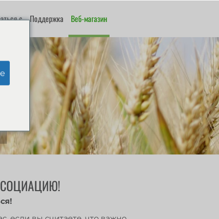
аться с
Поддержка
Веб-магазин
e
ССОЦИАЦИЮ!
ся!
с, если вы считаете, что важно