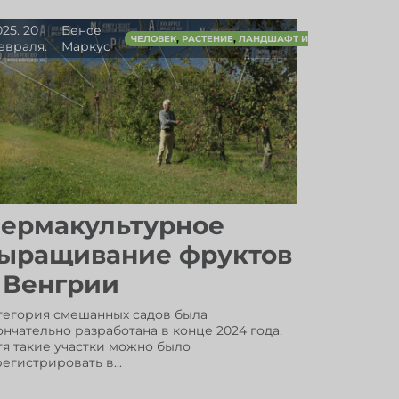
025. 20
Бенсе
,
,
ЧЕЛОВЕК
РАСТЕНИЕ
ЛАНДШАФТ И УПРАВЛЕНИЕ ВО
евраля.
Маркус
,
МИ РЕСУРСАМИ
ТАЛАЙ
ермакультурное
ыращивание фруктов
 Венгрии
тегория смешанных садов была
ончательно разработана в конце 2024 года.
тя такие участки можно было
регистрировать в...