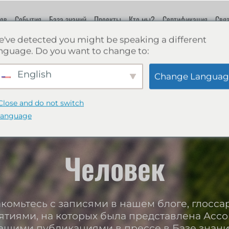
ов
События
База знаний
Проекты
Кто мы?
Сертификация
Связ
've detected you might be speaking a different
nguage. Do you want to change to:
English
Change Languag
Close and do not switch
language
Человек
комьтесь с записями в нашем блоге, глосса
тиями, на которых была представлена Ассо
ашими публикациями в прессе в Базе знани