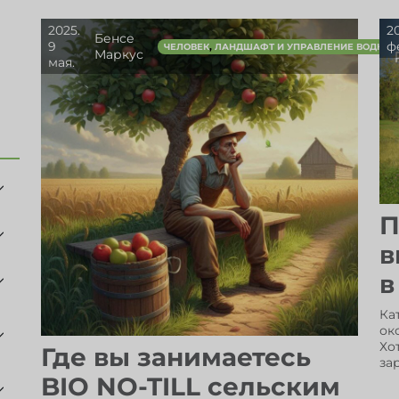
2025.
2
Бенсе
9
ф
,
ЧЕЛОВЕК
ЛАНДШАФТ И УПРАВЛЕНИЕ ВОДНЫ
Маркус
мая.
П
в
в
Ка
ок
Хо
Где вы занимаетесь
за
BIO NO-TILL сельским