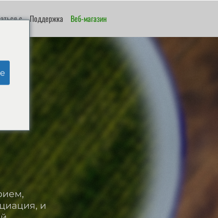
аться с
Поддержка
Веб-магазин
e
рием,
циация, и
й.