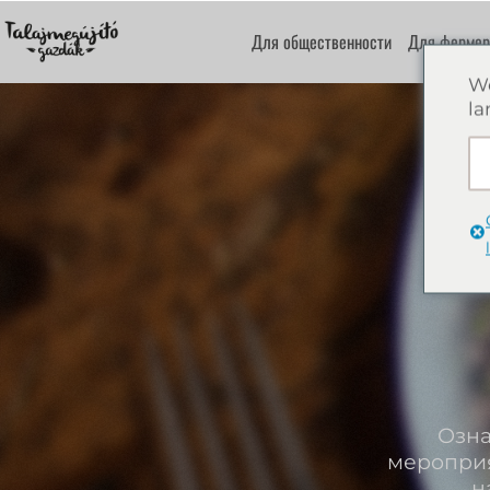
Для общественности
Для фермер
We
la
Озна
мероприя
н